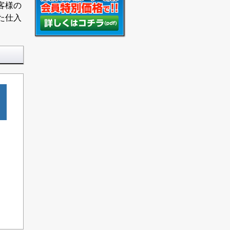
客様の
た仕入