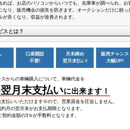
あれば、お店のパソコンからいつでも、在庫車が調べられ、お
になり、販売機会の損失を防ぎます。オークションだけに頼っ
ルが良くなり、収益が改善されます。
ービスとは？
人
口座開設
月末締め
販売チャンス
!
不要!
翌月末払い!
大幅UP!
チスからの車輛購入について、車輛代金を
翌月末支払い
の
に出来ます！
お支払いいただけます※ので、営業資金を圧迫しません。
成約月の翌月末がお支払期限となります。
ご契約金額の3％が手数料となります。