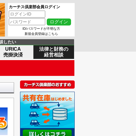
カーチス倶楽部会員ログイン
ID/パスワードが不明な方
新規会員登録はこちら
談したい
URICA
法律と財務の
売掛決済
経営相談