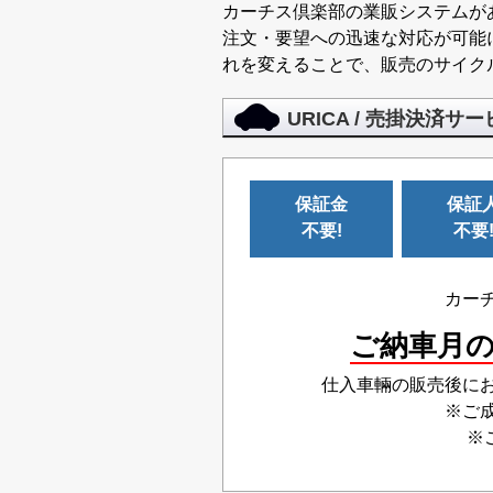
カーチス倶楽部の業販システムが
注文・要望への迅速な対応が可能
れを変えることで、販売のサイク
URICA / 売掛決済サ
保証金
保証
不要!
不要
カー
ご納車月
仕入車輛の販売後に
※ご
※