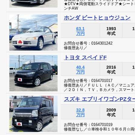
★DTV★両側電動スライドドア★シート
ンチAW
ホンダ ビートヒョウジュン
63.1
1993
1
万円
年式
お問合せ番号：0164301242
修復歴あり／
トヨタ スペイドF
40.4
2016
1
万円
年式
お問合せ番号：0164701017
修復歴あり／ＦＵＬＬ（ＡＣ／マニュア
／２ＤＩＮ，ＴＶ，Ｂカメラ，スマート
スズキ エブリイワゴンPZタ
32.8
2009
1
万円
年式
お問合せ番号：0164701019
修復歴なし／☆車検令和１０年６月☆両側