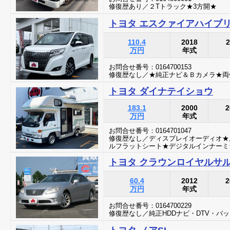
修復歴あり／２Tトラック★3方開★
トヨタ エスクァイアハイブリ
110.4
2018
2
万円
年式
お問合せ番号：0164700153
修復歴なし／★純正ナビ＆Ｂカメラ★両
トヨタ ダイナテイショウ
183.1
2000
2
万円
年式
お問合せ番号：0164701047
修復歴なし／ディスプレイオーディオ★
ルフラットシート★デジタルインナーミ
トヨタ クラウンロイヤルサ
60.4
2012
2
万円
年式
お問合せ番号：0164700229
修復歴なし／純正HDDナビ・DTV・バ