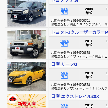
トヨタ ノアSI
43.4
2008
1
万円
年式
お問合せ番号：0164700701
修復歴なし／純正１６インチアルミ 両
トヨタ FJクルーザーカラーP
146.4
2011
1
万円
年式
お問合せ番号：0164700678
修復歴なし／☆ワンオーナー☆純正ナビ☆
日産 リーフG
56.4
2019
1
万円
年式
お問合せ番号：0164700578
修復歴あり／ワンオーナー！２トンカラ
日産 エクストレイル20X
53.4
2012
1