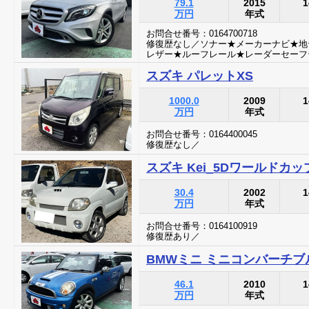
79.1
2015
1
万円
年式
お問合せ番号：0164700718
修復歴なし／ソナー★メーカーナビ★地デ
レザー★ルーフレール★レーダーセーフ
スズキ パレットXS
1000.0
2009
1
万円
年式
お問合せ番号：0164400045
修復歴なし／
スズキ Kei_5Dワールドカ
30.4
2002
1
万円
年式
お問合せ番号：0164100919
修復歴あり／
BMWミニ ミニコンバーチ
46.1
2010
1
万円
年式