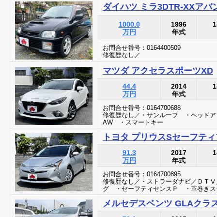
ダイハツ ミラ3DTR-XXア
1000.0
1996
1
万円
年式
お問合せ番号：0164400509
修復歴なし／
マツダ アクセラスポーツXD
44.4
2014
1
万円
年式
お問合せ番号：0164700688
修復歴なし／・サンルーフ ・ヘッドア
AW ・スマートキー
トヨタ プリウスSセーフテ
91.3
2017
1
万円
年式
お問合せ番号：0164700895
修復歴なし／・ストラーダナビ／ＤＴⅤ
グ ・セーフティセンスＰ ・革巻きス
メルセデスベンツ GLAクラスG