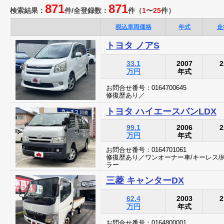
871
871
検索結果：
件/
全登録数：
件
（
1
〜
25
件）
税込車両価格
年式
走
トヨタ ノアS
33.1
2007
2
万円
年式
お問合せ番号：0164700645
修復歴あり／
トヨタ ハイエースバンLDX
99.1
2006
2
万円
年式
お問合せ番号：0164701061
修復歴あり／ワンオーナー車/キーレス/純
ラー
三菱 キャンターDX
62.4
2003
2
万円
年式
お問合せ番号：0164800001