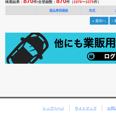
870
870
検索結果：
件/
全登録数：
件
（
1076
〜
1075
件）
税込車両価格
年式
« 最初へ
‹
トップページ
サイトマップ
お問