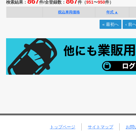
867
867
検索結果：
件/
全登録数：
件
（
951
〜
950
件）
税込車両価格
年式 ▲
« 最初へ
‹ 前
トップページ
サイトマップ
お問