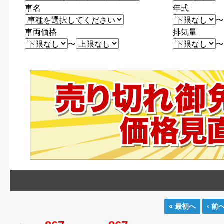
車名
年式
車両価格
排気量
〜
« 最初へ
‹ 前