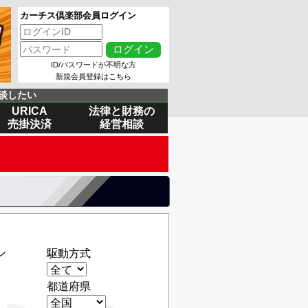
カーチス倶楽部会員ログイン
ID/パスワードが不明な方
新規会員登録はこちら
談したい
URICA
法律と財務の
売掛決済
経営相談
ン
駆動方式
都道府県