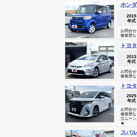
ホンダ
2015
年式
お問合せ番
修復歴な
トヨタ
2013
年式
お問合せ番
修復歴な
トヨタ
2025
年式
お問合せ番
修復歴な
立ムーン
★
スバル