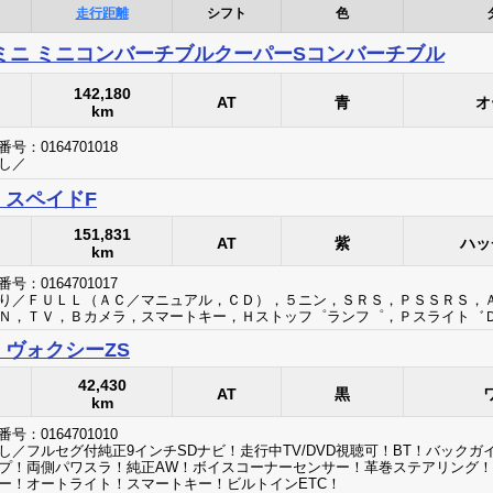
走行距離
シフト
色
ミニ ミニコンバーチブルクーパーSコンバーチブル
142,180
AT
青
オ
km
号：0164701018
し／
 スペイドF
151,831
AT
紫
ハッ
km
号：0164701017
り／ＦＵＬＬ（ＡＣ／マニュアル，ＣＤ），５ニン，ＳＲＳ，ＰＳＳＲＳ，
Ｎ，ＴＶ，Ｂカメラ，スマートキー，Ｈストッフ゜ランフ゜，Ｐスライト゛
 ヴォクシーZS
42,430
AT
黒
km
号：0164701010
し／フルセグ付純正9インチSDナビ！走行中TV/DVD視聴可！BT！バックガ
プ！両側パワスラ！純正AW！ボイスコーナーセンサー！革巻ステアリング！L
ー！オートライト！スマートキー！ビルトインETC！