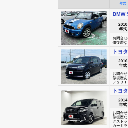
年式
BMW
2010
年式
お問合せ番
修復歴な
トヨタ
2016
年式
お問合せ番
修復歴あ
／２ＤＩ
トヨタ
2014
年式
お問合せ番
修復歴な
グストッ
カーミラ