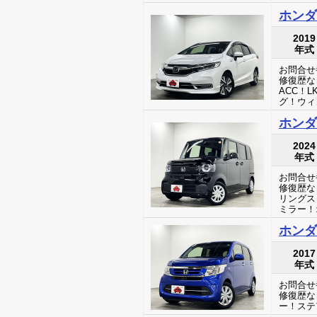
ホンダ
2019
年式
お問合せ番
修復歴な
ACC！
グ！ウィ
ホンダ
2024
年式
お問合せ番
修復歴な
リングス
ミラー！
ホンダ 
2017
年式
お問合せ番
修復歴な
ー！ステ