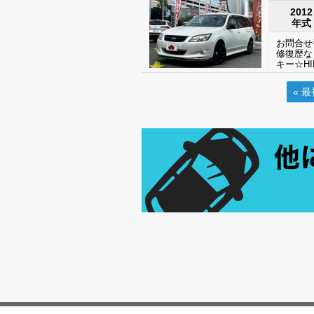
2012
年式
お問合せ番
修復歴な
キー☆H
« 