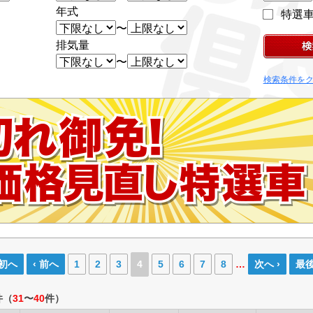
年式
特選
〜
排気量
〜
検索条件を
最初へ
‹ 前へ
1
2
3
4
5
6
7
8
…
次へ ›
最後
件
（
31
〜
40
件）