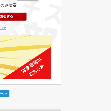
車のみ検索
クリア
へ »