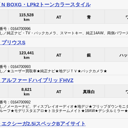
 N BOXG・LPk2トーンカラースタイル
115,528
AT
青
km
号：0164700996
し／純正ナビ・TV・バックカメラ、スマートキー、純正14AW、両側パワ
 プリウスS
123,441
AT
銀
ハッ
km
号：0164700993
し／★ユーザー買取車★純正ナビ★地デジＴＶ★バックカメラ★
 アルファードハイブリッドHVZ
8,621
AT
真珠白
km
号：0164700992
し／メーカーナビ、ディスプレイオーディオ★地デジ★フリップダウンモニ
ルーフ★モデリスタエアロ★トヨタチームメイト★18AW★デシタルミラー★
 エクシーガ2.5iスペックBアイサイト