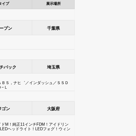
タイプ
展示場所
ープン
千葉県
チバック
埼玉県
ＡＢＳ，ナヒ゛／インダッシュ／ＳＳＤ
Ｄ−Ｌ
ワゴン
大阪府
イドM！純正11インチFDM！アイドリン
EDヘッドライト！LEDフォグ！ウィン