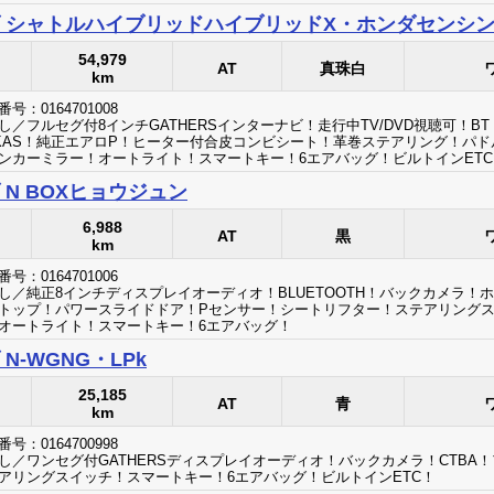
 シャトルハイブリッドハイブリッドX・ホンダセンシ
54,979
AT
真珠白
km
号：0164701008
し／フルセグ付8インチGATHERSインターナビ！走行中TV/DVD視聴可！
LKAS！純正エアロP！ヒーター付合皮コンビシート！革巻ステアリング！パド
ンカーミラー！オートライト！スマートキー！6エアバッグ！ビルトインETC
 N BOXヒョウジュン
6,988
AT
黒
km
号：0164701006
し／純正8インチディスプレイオーディオ！BLUETOOTH！バックカメラ！ホ
トップ！パワースライドドア！Pセンサー！シートリフター！ステアリングス
オートライト！スマートキー！6エアバッグ！
N-WGNG・LPk
25,185
AT
青
km
号：0164700998
し／ワンセグ付GATHERSディスプレイオーディオ！バックカメラ！CTBA
アリングスイッチ！スマートキー！6エアバッグ！ビルトインETC！