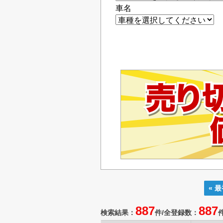
車名
« 
887
887
検索結果：
件/
全登録数：