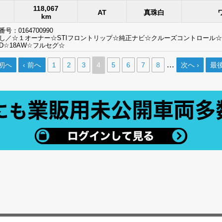
118,067
AT
真珠白
km
号：0164700990
し／☆１オーナー☆STIフロントリップ☆純正ナビ☆クルーズコントロール
ID☆18AW☆フルセグ☆
…
最初へ
‹ 前へ
1
2
3
4
5
6
7
8
次へ ›
最後