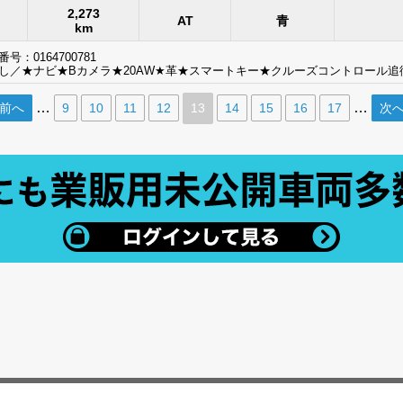
2,273
AT
青
km
号：0164700781
し／★ナビ★Bカメラ★20AW★革★スマートキー★クルーズコントロール追従
…
…
 前へ
9
10
11
12
13
14
15
16
17
次へ