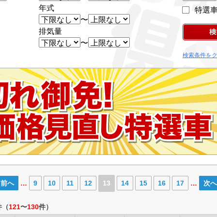
年式
特選
〜
排気量
〜
検索条件を
‹ 前へ
…
9
10
11
12
13
14
15
16
17
…
次へ 
件
（
121
〜
130
件）