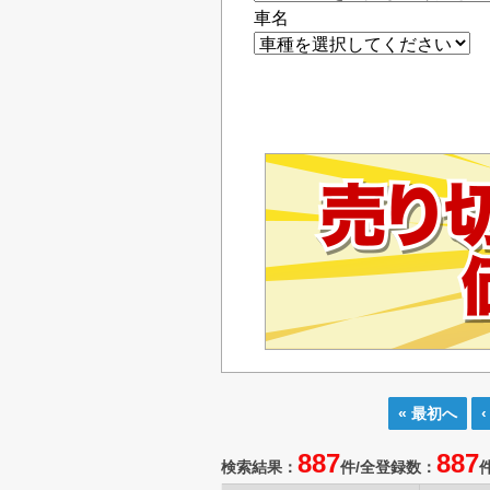
車名
« 最初へ
887
887
検索結果：
件/
全登録数：