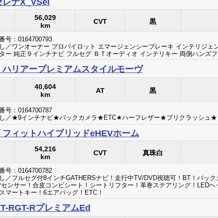
レナX_VSel
56,029
CVT
黒
km
号：0164700793
し／ワンオーナー プロパイロット エマージェンシーブレーキ インテリジェ
ター 純正９インチナビ フルセグ ＢＴオーディオ インテリキー 両側ハンズ
 ハリアープレミアムスタイルモーヴ
40,604
AT
黒
km
号：0164700787
し／★9インチナビ★バックカメラ★ETC★ハーフレザー★プリクラッシュ
 フィットハイブリッドeHEVホーム
54,216
CVT
真珠白
km
号：0164700782
し／フルセグ付8インチGATHERSナビ！走行中TV/DVD視聴可！BT！バッ
！Pセンサー！合皮コンビシート！シートリフター！革巻ステアリング！LED
スマートキー！6エアバッグ！ETC！
T-RGT-RプレミアムEd