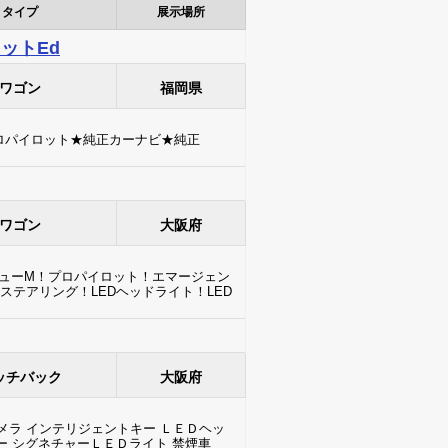
タイプ
展示場所
ットEd
ワゴン
福岡県
ロパイロット★純正カーナビ★純正
ワゴン
大阪府
ビューM！プロパイロット！エマージェン
テアリング！LEDヘッドライト！LED
ッチバック
大阪府
ラ インテリジェントキー ＬＥＤヘッ
ー シグネチャーＬＥＤライト 禁煙車