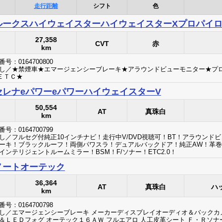
走行距離
シフト
色
ルークスハイウェイスターハイウェイスターXプロパイロ
27,358
CVT
赤
km
号：0164700800
し／★禁煙車★エマージェンシーブレーキ★アラウンドビューモニター★プ
★ＥＴＣ★
セレナeパワーeパワーハイウェイスターV
50,554
AT
真珠白
km
号：0164700799
し／フルセグ付純正10インチナビ！走行中V/DVD視聴可！BT！アラウンド
ーキ！ブラックルーフ！両側パワスラ！デュアルバックドア！純正AW！革巻ス
インテリジェントルームミラー！BSM！F/ソナー！ETC2.0！
ノートオーテック
36,364
AT
真珠白
ハ
km
号：0164700798
し／エマージェンシーブレーキ メーカーディスプレイオーディオ＆バックカメ
＆ＬＥＤフォグ オーテック１６ＡＷ フルエアロ 人工皮革シート Ｆ・Ｒソナ