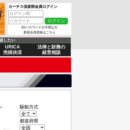
カーチス倶楽部会員ログイン
ID/パスワードが不明な方
新規会員登録はこちら
談したい
URICA
法律と財務の
売掛決済
経営相談
ン
駆動方式
都道府県