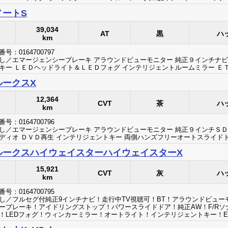
ノートS
39,034
AT
黒
ハ
km
号：0164700797
し／エマージェンシーブレーキ アラウンドビューモニター 純正９インチナビ
キー ＬＥＤヘッドライト＆ＬＥＤフォグ インテリジェントルームミラー ＥＴ
ルークスX
12,364
CVT
茶
ハ
km
号：0164700796
し／エマージェンシーブレーキ アラウンドビューモニター 純正９インチＳＤ
ディオ ＤＶＤ再生 インテリジェントキー 両側ハンズフリーオートスライド
ルークスハイウェイスターハイウェイスターX
15,921
CVT
灰
ハ
km
号：0164700795
し／フルセグ付純正9インチナビ！走行中TV視聴可！BT！アラウンドビュ
ーブレーキ！アイドリングストップ！パワースライドドア！純正AW！F/Rソ
！LEDフォグ！ウィンカーミラー！オートライト！インテリジェントキー！ET