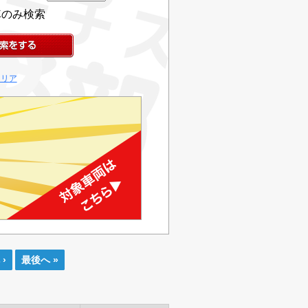
車のみ検索
クリア
›
最後へ »