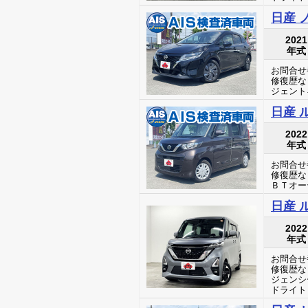
日産 
2021
年式
お問合せ番
修復歴な
ジェント
日産 
2022
年式
お問合せ番
修復歴な
ＢＴオー
日産 
2022
年式
お問合せ番
修復歴な
ジェンシ
ドライト