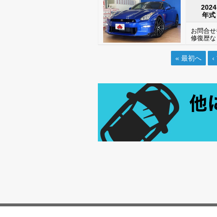
2024
年式
お問合せ番
修復歴な
« 最初へ
‹