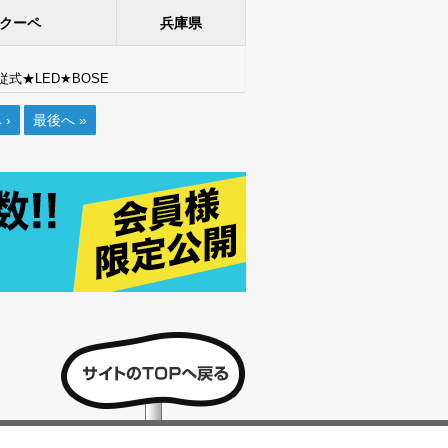
クーペ
兵庫県
式★LED★BOSE
 ›
最後へ »