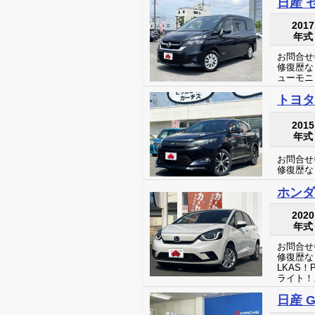
日産 セ
2017
年式
お問合せ番
修復歴な
ューモニ
トヨタ
2015
年式
お問合せ番
修復歴な
ホンダ
2020
年式
お問合せ番
修復歴な
LKAS
ライト！
日産 G