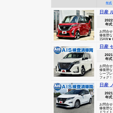
年式
日産 
2022
年式
お問合せ番
修復歴な
15AW
日産 
2021
年式
お問合せ番
修復歴な
シーブレ
フォグ！
日産 
2021
年式
お問合せ番
修復歴な
ドライト