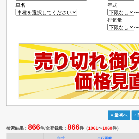
車名
年式
排気量
« 最初へ
‹
866
866
検索結果：
件/
全登録数：
件
（
1061
〜
1060
件）
年式
走行距離